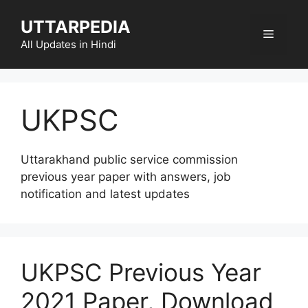
Skip
UTTARPEDIA
to
Menu
content
All Updates in Hindi
UKPSC
Uttarakhand public service commission
previous year paper with answers, job
notification and latest updates
UKPSC Previous Year
2021 Paper, Download