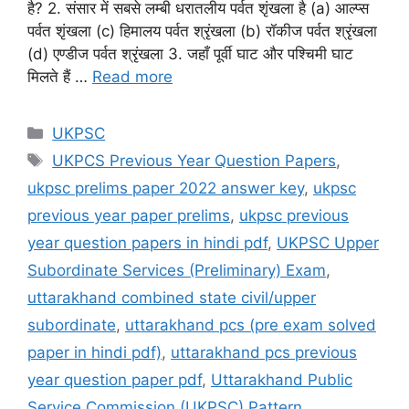
है? 2. संसार में सबसे लम्बी धरातलीय पर्वत शृंखला है (a) आल्प्स
पर्वत शृंखला (c) हिमालय पर्वत श्रृंखला (b) रॉकीज पर्वत श्रृंखला
(d) एण्डीज पर्वत श्रृंखला 3. जहाँ पूर्वी घाट और पश्चिमी घाट
मिलते हैं …
Read more
Categories
UKPSC
Tags
UKPCS Previous Year Question Papers
,
ukpsc prelims paper 2022 answer key
,
ukpsc
previous year paper prelims
,
ukpsc previous
year question papers in hindi pdf
,
UKPSC Upper
Subordinate Services (Preliminary) Exam
,
uttarakhand combined state civil/upper
subordinate
,
uttarakhand pcs (pre exam solved
paper in hindi pdf)
,
uttarakhand pcs previous
year question paper pdf
,
Uttarakhand Public
Service Commission (UKPSC) Pattern