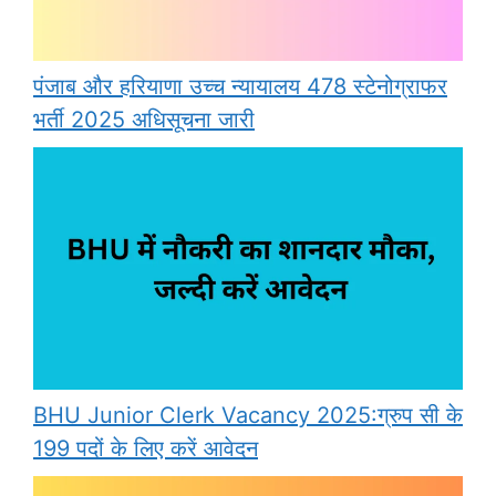
पंजाब और हरियाणा उच्च न्यायालय 478 स्टेनोग्राफर
भर्ती 2025 अधिसूचना जारी
BHU Junior Clerk Vacancy 2025:ग्रुप सी के
199 पदों के लिए करें आवेदन