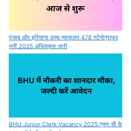
पंजाब और हरियाणा उच्च न्यायालय 478 स्टेनोग्राफर
भर्ती 2025 अधिसूचना जारी
BHU Junior Clerk Vacancy 2025:ग्रुप सी के