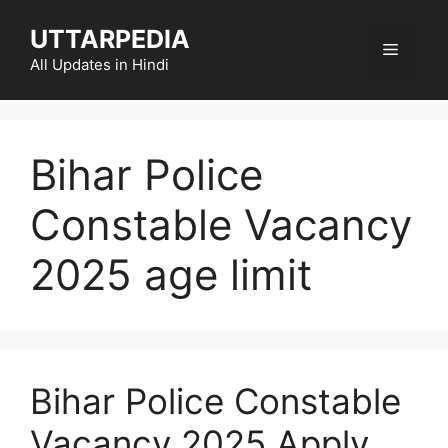
Skip
UTTARPEDIA
to
Menu
content
All Updates in Hindi
Bihar Police
Constable Vacancy
2025 age limit
Bihar Police Constable
Vacancy 2025 Apply