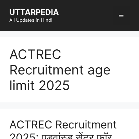
Skip
UTTARPEDIA
to
Menu
content
All Updates in Hindi
ACTREC
Recruitment age
limit 2025
ACTREC Recruitment
2025: एडवांस्ड सेंटर फॉर