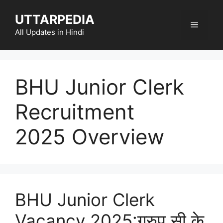
Skip
UTTARPEDIA
to
Menu
content
All Updates in Hindi
BHU Junior Clerk
Recruitment
2025 Overview
BHU Junior Clerk
Vacancy 2025:ग्रुप सी के