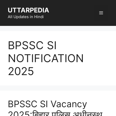
Skip
UTTARPEDIA
to
Menu
content
All Updates in Hindi
BPSSC SI
NOTIFICATION
2025
BPSSC SI Vacancy
2025:बिहार पुलिस अधीनस्थ