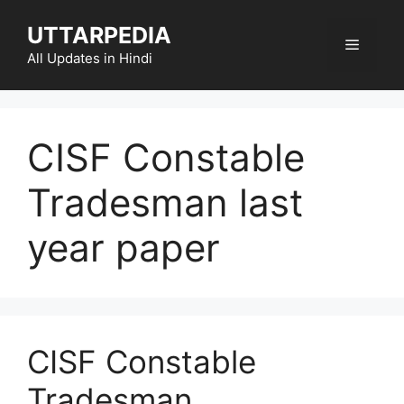
Skip
UTTARPEDIA
to
Menu
content
All Updates in Hindi
CISF Constable
Tradesman last
year paper
CISF Constable
Tradesman