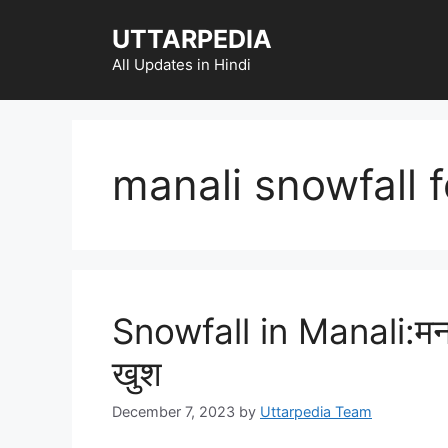
Skip
UTTARPEDIA
to
content
All Updates in Hindi
manali snowfall 
Snowfall in Manali:मनाली 
खुश
December 7, 2023
by
Uttarpedia Team