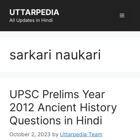
Skip
UTTARPEDIA
to
Menu
content
All Updates in Hindi
sarkari naukari
UPSC Prelims Year
2012 Ancient History
Questions in Hindi
October 2, 2023
by
Uttarpedia Team