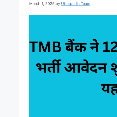
March 1, 2025
by
Uttarpedia Team