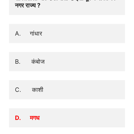
नगर राज्य ? 
A.     गांधार 
B.      कंबोज
C.      काशी
D.      मगध