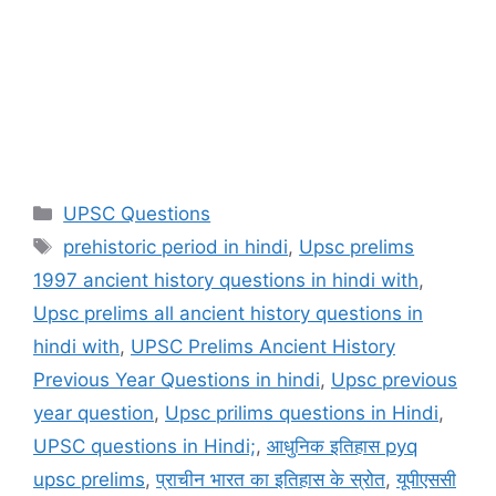
Categories
UPSC Questions
Tags
prehistoric period in hindi
,
Upsc prelims
1997 ancient history questions in hindi with
,
Upsc prelims all ancient history questions in
hindi with
,
UPSC Prelims Ancient History
Previous Year Questions in hindi
,
Upsc previous
year question
,
Upsc prilims questions in Hindi
,
UPSC questions in Hindi;
,
आधुनिक इतिहास pyq
upsc prelims
,
प्राचीन भारत का इतिहास के स्रोत
,
यूपीएससी