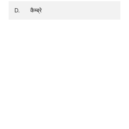
D.      कैम्ब्रे