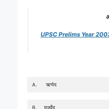
अ
UPSC Prelims Year 2003
A.      ऋग्वेद 
B.     यजुर्वेद