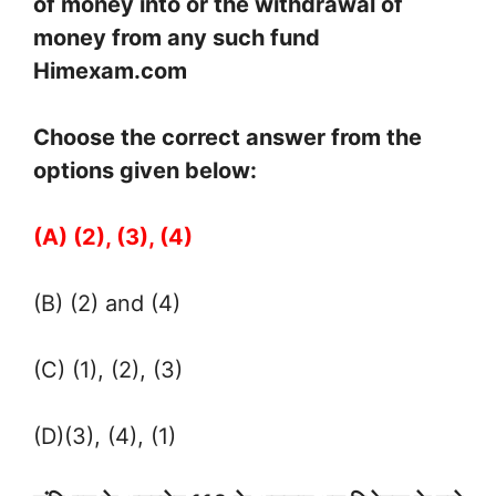
of money into or the withdrawal of
money from any such fund
Himexam.com
Choose the correct answer from the
options given below:
(A) (2), (3), (4)
(B) (2) and (4)
(C) (1), (2), (3)
(D)(3), (4), (1)