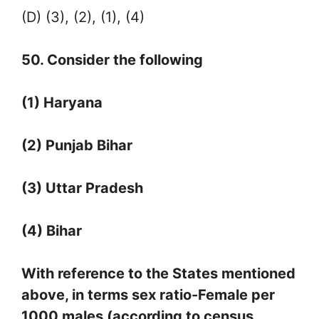
(D) (3), (2), (1), (4)
50. Consider the following
(1) Haryana
(2) Punjab Bihar
(3) Uttar Pradesh
(4) Bihar
With reference to the States mentioned
above, in terms sex ratio-Female per
1000 males (according to census