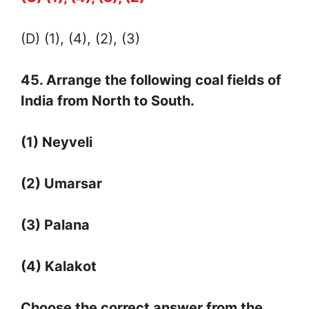
(D) (1), (4), (2), (3)
45. Arrange the following coal fields of
India from North to South.
(1) Neyveli
(2) Umarsar
(3) Palana
(4) Kalakot
Choose the correct answer from the