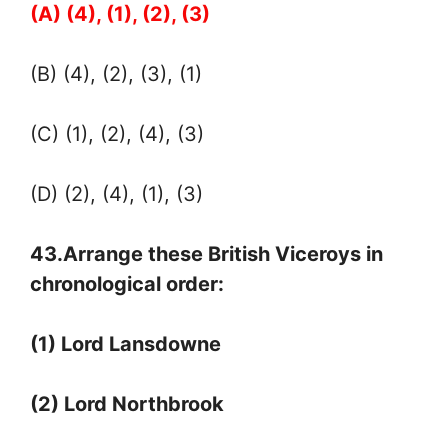
(A) (4), (1), (2), (3)
(B) (4), (2), (3), (1)
(C) (1), (2), (4), (3)
(D) (2), (4), (1), (3)
43.Arrange these British Viceroys in
chronological order:
(1) Lord Lansdowne
(2) Lord Northbrook