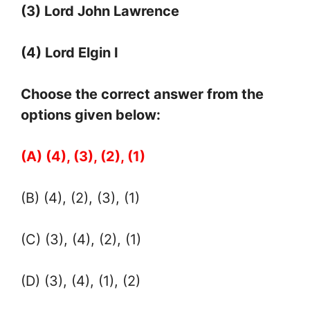
(3) Lord John Lawrence
(4) Lord Elgin I
Choose the correct answer from the
options given below:
(A) (4), (3), (2), (1)
(B) (4), (2), (3), (1)
(C) (3), (4), (2), (1)
(D) (3), (4), (1), (2)