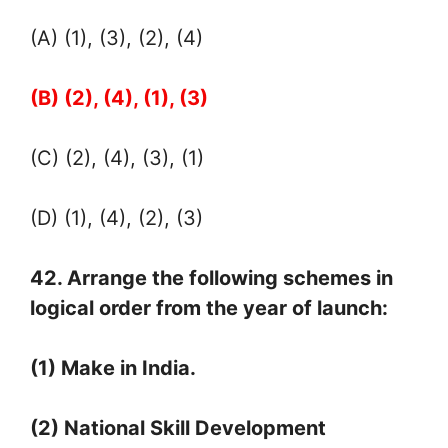
(A) (1), (3), (2), (4)
(B) (2), (4), (1), (3)
(C) (2), (4), (3), (1)
(D) (1), (4), (2), (3)
42. Arrange the following schemes in
logical order from the year of launch:
(1) Make in India.
(2) National Skill Development