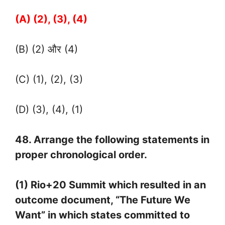
(A) (2), (3), (4)
(B) (2) और (4)
(C) (1), (2), (3)
(D) (3), (4), (1)
48. Arrange the following statements in
proper chronological order.
(1) Rio+20 Summit which resulted in an
outcome document, “The Future We
Want” in which states committed to