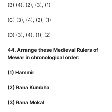
(B) (4), (2), (3), (1)
(C) (3), (4), (2), (1)
(D) (3), (4), (1), (2)
44. Arrange these Medieval Rulers of
Mewar in chronological order:
(1) Hammir
(2) Rana Kumbha
(3) Rana Mokal