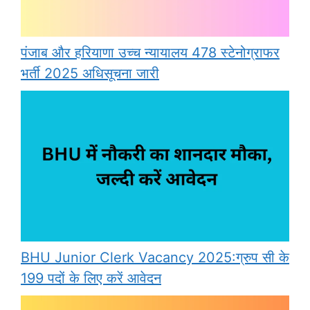
पंजाब और हरियाणा उच्च न्यायालय 478 स्टेनोग्राफर
भर्ती 2025 अधिसूचना जारी
BHU Junior Clerk Vacancy 2025:ग्रुप सी के
199 पदों के लिए करें आवेदन