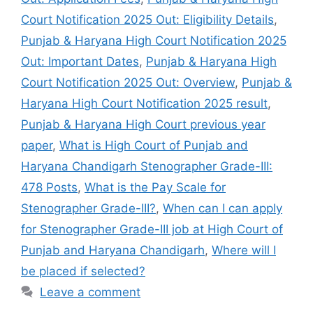
Court Notification 2025 Out: Eligibility Details
,
Punjab & Haryana High Court Notification 2025
Out: Important Dates
,
Punjab & Haryana High
Court Notification 2025 Out: Overview
,
Punjab &
Haryana High Court Notification 2025 result
,
Punjab & Haryana High Court previous year
paper
,
What is High Court of Punjab and
Haryana Chandigarh Stenographer Grade-III:
478 Posts
,
What is the Pay Scale for
Stenographer Grade-III?
,
When can I can apply
for Stenographer Grade-III job at High Court of
Punjab and Haryana Chandigarh
,
Where will I
be placed if selected?
Leave a comment