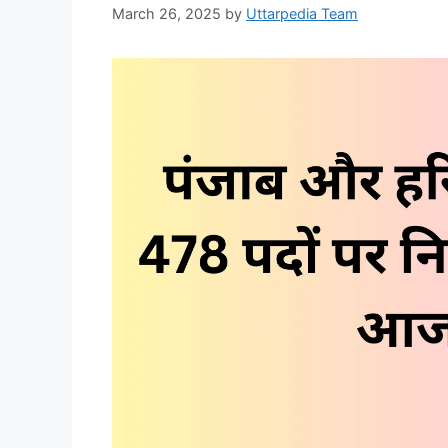
March 26, 2025
by
Uttarpedia Team