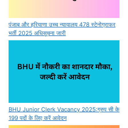
पंजाब और हरियाणा उच्च न्यायालय 478 स्टेनोग्राफर
भर्ती 2025 अधिसूचना जारी
BHU Junior Clerk Vacancy 2025:ग्रुप सी के
199 पदों के लिए करें आवेदन