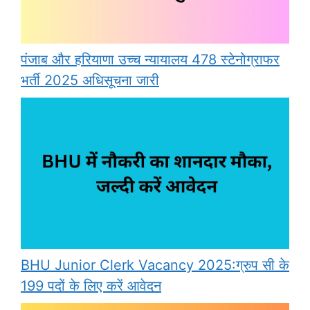
पंजाब और हरियाणा उच्च न्यायालय 478 स्टेनोग्राफर
भर्ती 2025 अधिसूचना जारी
BHU Junior Clerk Vacancy 2025:ग्रुप सी के
199 पदों के लिए करें आवेदन