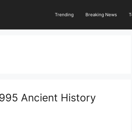
Trending
Breaking News
T
995 Ancient History